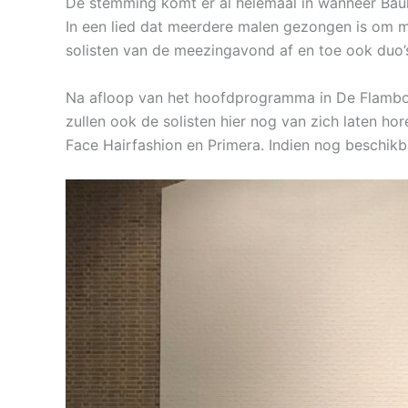
De stemming komt er al helemaal in wanneer Bauk
In een lied dat meerdere malen gezongen is om m
solisten van de meezingavond af en toe ook duo’
Na afloop van het hoofdprogramma in De Flambou 
zullen ook de solisten hier nog van zich laten ho
Face Hairfashion en Primera. Indien nog beschikb