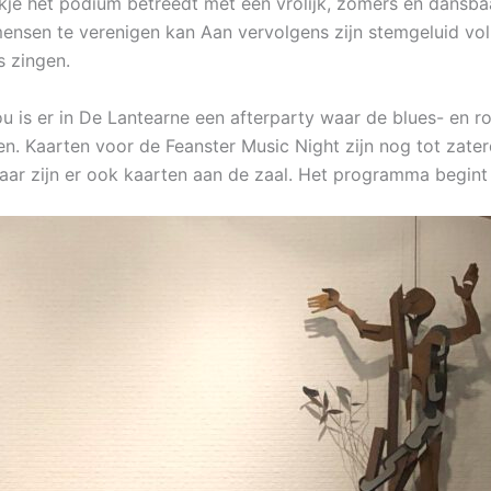
je het podium betreedt met een vrolijk, zomers en dansba
ensen te verenigen kan Aan vervolgens zijn stemgeluid vol
s zingen.
is er in De Lantearne een afterparty waar de blues- en r
ren. Kaarten voor de Feanster Music Night zijn nog tot zate
aar zijn er ook kaarten aan de zaal. Het programma begint