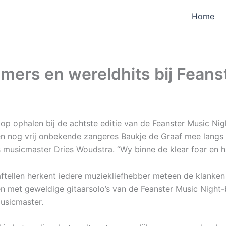
Home
mers en wereldhits bij Feans
p ophalen bij de achtste editie van de Feanster Music Nig
n nog vrij onbekende zangeres Baukje de Graaf mee langs di
us musicmaster Dries Woudstra. “Wy binne de klear foar en 
 aftellen herkent iedere muziekliefhebber meteen de klanken 
men met geweldige gitaarsolo’s van de Feanster Music Nigh
musicmaster.