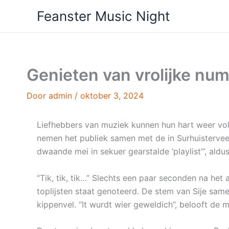
Ga
Feanster Music Night
naar
de
inhoud
Genieten van vrolijke num
Door
admin
/
oktober 3, 2024
Liefhebbers van muziek kunnen hun hart weer volo
nemen het publiek samen met de in Surhuistervee
dwaande mei in sekuer gearstalde ‘playlist’”, ald
“Tik, tik, tik…” Slechts een paar seconden na het
toplijsten staat genoteerd. De stem van Sije sa
kippenvel. “It wurdt wier geweldich”, belooft de 