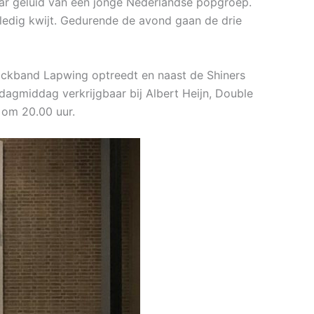
ar geluid van een jonge Nederlandse popgroep.
ledig kwijt. Gedurende de avond gaan de drie
ockband Lapwing optreedt en naast de Shiners
rdagmiddag verkrijgbaar bij Albert Heijn, Double
 om 20.00 uur.