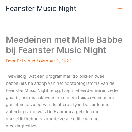
Ga
Feanster Music Night
naar
de
inhoud
Meedeinen met Malle Babbe
bij Feanster Music Night
Door
FMN oud
/
oktober 2, 2022
“Geweldig, wat een programma!” zo blikken twee
bezoekers na afloop van het hoofdprogramma van de
Feanster Music Night terug. Nog niet eerder waren ze te
gast bij het muziekevenement in Surhuisterveen en nu
genieten ze volop van de afterparty in De Lantearne.
Zaterdagavond was De Flambou afgeladen met
muziekliefhebbers voor de zesde editie van het
meezingfestival.