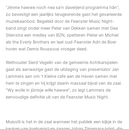
“Jimme hawwe noch nea sa’n daverjend programma hân”,
zo bevestigt een jaarlijks terugkerende gast het gevarieerde
muziekaanbod. Begeleid door de Feanster Music Night-
band zingt onder meer Peter van Dekken samen met Gea
Stienstra een medley van BZN, spetteren Pieter en Michiel
als the Everly Brothers en laat oud-Feanster Adri de Boer
horen wat Demis Roussous vroeger deed.
Wethouder Sierd Vegelin van de gemeente Achtkarspelen
gaat als aanwezige gast de uitdaging van presentator Jan
Lammers aan om ’t Kleine cafe aan de Haven samen met
hem te zingen en hij krijgt daarin massaal bijval van de zaal.
“Wy wolle in jûntsje wille hawwe”, zo legt Lammers de
eenvoudige definitie uit van de Feanster Music Night.
Muisstil is het in de zaal wanneer het publiek een kijkje in de
keuken van toetsenist en zanger Johan Timersma krijgt, die