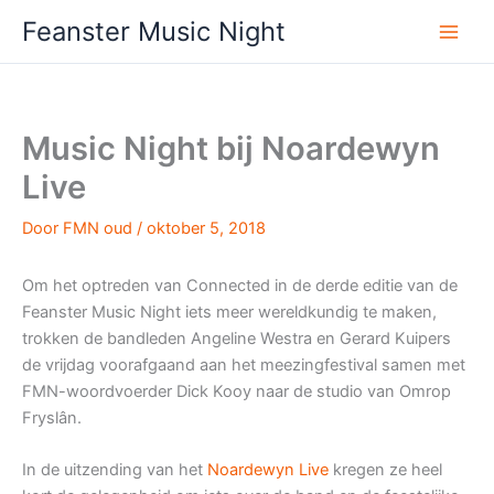
Ga
Feanster Music Night
naar
de
inhoud
Music Night bij Noardewyn
Live
Door
FMN oud
/
oktober 5, 2018
Om het optreden van Connected in de derde editie van de
Feanster Music Night iets meer wereldkundig te maken,
trokken de bandleden Angeline Westra en Gerard Kuipers
de vrijdag voorafgaand aan het meezingfestival samen met
FMN-woordvoerder Dick Kooy naar de studio van Omrop
Fryslân.
In de uitzending van het
Noardewyn Live
kregen ze heel