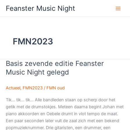
Ga
Feanster Music Night
naar
de
inhoud
FMN2023
Basis zevende editie Feanster
Music Night gelegd
Actueel
,
FMN2023
/
FMN oud
Tik… tik… tik… Alle bandleden staan op scherp door het
getik met de drumstokjes. Meteen daarna begint Johan met
piano akkoorden en Oebele drumt in vlot tempo de maat.
Een paar seconden later vult de zaal zich met een bekend
popmuzieknummer. Drie gitaristen, een drummer, een