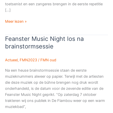
toetsenist en een zangeres brengen in de eerste repetitie
[…]
Basis
Meer lezen »
zevende
editie
Feanster Music Night los na
Feanster
brainstormsessie
Music
Night
gelegd
Actueel
,
FMN2023
/
FMN oud
Na een heuse brainstormsessie staan de eerste
muzieknummers alweer op papier. Terwijl met de artiesten
die deze muziek op de bühne brengen nog druk wordt
onderhandeld, is de datum voor de zevende editie van de
Feanster Music Night geprikt. “Op zaterdag 7 oktober
trakteren wij ons publiek in De Flambou weer op een warm
muziekbad”,