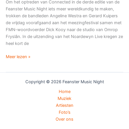
Om het optreden van Connected in de derde editie van de
Feanster Music Night iets meer wereldkundig te maken,
trokken de bandleden Angeline Westra en Gerard Kuipers
de vrijdag voorafgaand aan het meezingfestival samen met
FMN-woordvoerder Dick Kooy naar de studio van Omrop
Fryslân. In de uitzending van het Noardewyn Live kregen ze
heel kort de
Music
Meer lezen »
Night
bij
Noardewyn
Copyright © 2026 Feanster Music Night
Live
Home
Muziek
Artiesten
Foto’s
Over ons