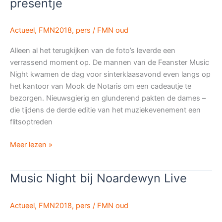
presentje
boven
verwachting
Actueel
,
FMN2018
,
pers
/
FMN oud
Alleen al het terugkijken van de foto’s leverde een
verrassend moment op. De mannen van de Feanster Music
Night kwamen de dag voor sinterklaasavond even langs op
het kantoor van Mook de Notaris om een cadeautje te
bezorgen. Nieuwsgierig en glunderend pakten de dames –
die tijdens de derde editie van het muziekevenement een
flitsoptreden
Notaristeam
Meer lezen »
Mook
verrast
Music Night bij Noardewyn Live
met
presentje
Actueel
,
FMN2018
,
pers
/
FMN oud