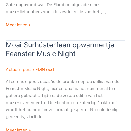
Zaterdagavond was De Flambou afgeladen met
muziekliefhebbers voor de zesde editie van het […]
Meedeinen
Meer lezen »
met
Malle
Moai Surhústerfean opwarmertje
Babbe
Feanster Music Night
bij
Feanster
Music
Actueel
,
pers
/
FMN oud
Night
Al een hele poos staat ’ie de pronken op de setlist van de
Feanster Music Night, hier en daar is het nummer al ten
gehore gebracht. Tijdens de zesde editie van het
muziekevenement in De Flambou op zaterdag 1 oktober
wordt het nummer in vol ornaat gespeeld. Nu ook de clip
gereed is, vindt de
Moai
Meer lezen »