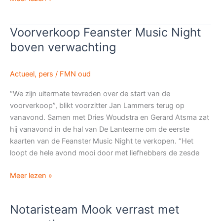
Surhústerfean
opwarmertje
Voorverkoop Feanster Music Night
Feanster
boven verwachting
Music
Night
Actueel
,
pers
/
FMN oud
“We zijn uitermate tevreden over de start van de
voorverkoop”, blikt voorzitter Jan Lammers terug op
vanavond. Samen met Dries Woudstra en Gerard Atsma zat
hij vanavond in de hal van De Lantearne om de eerste
kaarten van de Feanster Music Night te verkopen. “Het
loopt de hele avond mooi door met liefhebbers de zesde
Voorverkoop
Meer lezen »
Feanster
Music
Notaristeam Mook verrast met
Night